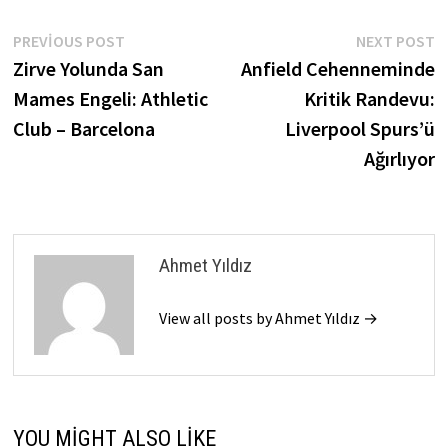
Yazı
Previous
N
PREVIOUS POST
NEXT POST
post:
p
Zirve Yolunda San
Anfield Cehenneminde
gezinmesi
Mames Engeli: Athletic
Kritik Randevu:
Club – Barcelona
Liverpool Spurs’ü
Ağırlıyor
Ahmet Yıldız
View all posts by Ahmet Yıldız →
YOU MIGHT ALSO LIKE