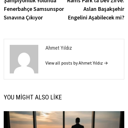
Şampiyonluk Yolunda
Rams Park’ta Dev Zirve:
gezinmesi
Fenerbahçe Samsunspor
Aslan Başakşehir
Sınavına Çıkıyor
Engelini Aşabilecek mi?
Ahmet Yıldız
View all posts by Ahmet Yıldız →
YOU MIGHT ALSO LIKE