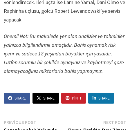
yönlendirecek. İleri uçta ise Lamine Yamal, Dani Olmo ve
Raphinha üçlüsü, golcü Robert Lewandowski’ye servis
yapacak.
Önemli Not: Bu makalede yer alan analizler ve tahminler
yalnızca bilgilendirme amaçlıdır. Bahis oynamak risk
içerir ve sadece 18 yaşından büyükler için yasaldır.
Lütfen sorumlu bir şekilde oynayınız ve kaybetmeyi göze
alamayacağınız miktarlarla bahis yapmayınız.
SHARE
SHARE
PIN IT
SHARE
Yazı
Previous
N
PREVIOUS POST
NEXT POST
post:
p