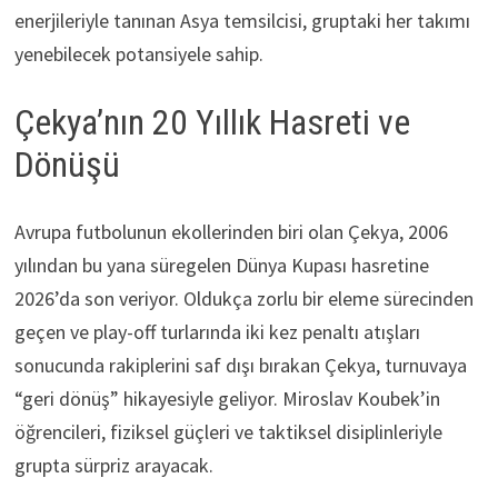
enerjileriyle tanınan Asya temsilcisi, gruptaki her takımı
yenebilecek potansiyele sahip.
Çekya’nın 20 Yıllık Hasreti ve
Dönüşü
Avrupa futbolunun ekollerinden biri olan Çekya, 2006
yılından bu yana süregelen Dünya Kupası hasretine
2026’da son veriyor. Oldukça zorlu bir eleme sürecinden
geçen ve play-off turlarında iki kez penaltı atışları
sonucunda rakiplerini saf dışı bırakan Çekya, turnuvaya
“geri dönüş” hikayesiyle geliyor. Miroslav Koubek’in
öğrencileri, fiziksel güçleri ve taktiksel disiplinleriyle
grupta sürpriz arayacak.