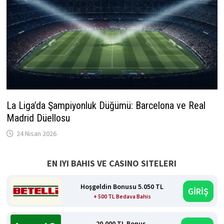
La Liga’da Şampiyonluk Düğümü: Barcelona ve Real
Madrid Düellosu
24 Nisan 2026
EN IYI BAHIS VE CASINO SITELERI
Hoşgeldin Bonusu 5.050 TL
GİRİŞ
+ 500 TL Bedava Bahis
20.000 TL Bonus