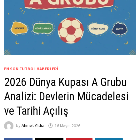
EN SON FUTBOL HABERLERI
2026 Dünya Kupası A Grubu
Analizi: Devlerin Mücadelesi
ve Tarihi Açılış
by
Ahmet Yıldız
16 Mayıs 2026