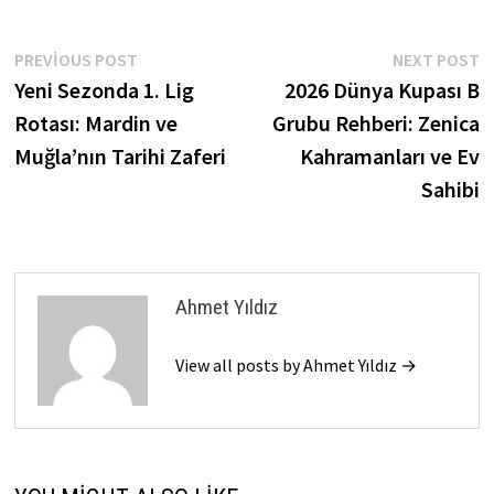
Yazı
Previous
N
PREVIOUS POST
NEXT POST
post:
p
Yeni Sezonda 1. Lig
2026 Dünya Kupası B
gezinmesi
Rotası: Mardin ve
Grubu Rehberi: Zenica
Muğla’nın Tarihi Zaferi
Kahramanları ve Ev
Sahibi
Ahmet Yıldız
View all posts by Ahmet Yıldız →