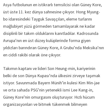
Asya futbolunun en istikrarlı temsilcisi olan Güney Kore,
üst üste 11. kez dünya sahnesine çıkıyor. Hong Myung-
bo idaresindeki Tayguk Savaşçıları, eleme turlarını
mağlubiyet yüzü görmeden tamamlayarak ne kadar
disiplinli bir takım olduklarını kanıtladılar. Kadrosunda
Avrupa’nın en üst düzey kulüplerinde forma giyen
yıldızları barındıran Güney Kore, A Grubu’nda Meksika’nın
en ciddi rakibi olarak öne çıkıyor.
Takımın kaptanı ve lideri Son Heung-min, kariyerinin
belki de son Dünya Kupası’nda ülkesini zirveye taşımak
istiyor. Savunmada Bayern Münih’in kulesi Kim Min-jae
ve orta sahada PSG’nin yetenekli ismi Lee Kang-in,
Güney Kore’nin omurgasını oluşturuyor. Hızlı hücum
organizasyonları ve bitmek tükenmek bilmeyen