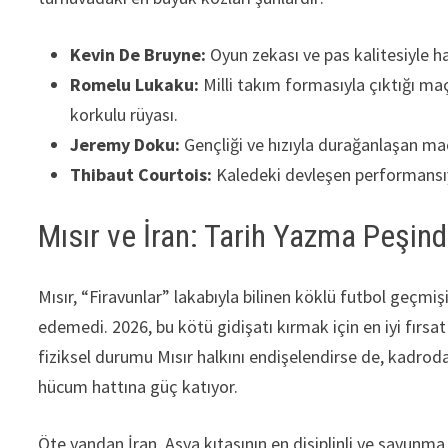
Kevin De Bruyne:
Oyun zekası ve pas kalitesiyle ha
Romelu Lukaku:
Milli takım formasıyla çıktığı ma
korkulu rüyası.
Jeremy Doku:
Gençliği ve hızıyla durağanlaşan ma
Thibaut Courtois:
Kaledeki devleşen performansı
Mısır ve İran: Tarih Yazma Peşinde
Mısır, “Firavunlar” lakabıyla bilinen köklü futbol geçmi
edemedi. 2026, bu kötü gidişatı kırmak için en iyi fırsa
fiziksel durumu Mısır halkını endişelendirse de, kad
hücum hattına güç katıyor.
Öte yandan İran, Asya kıtasının en disiplinli ve savunm