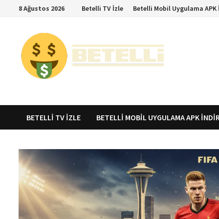
Skip
8 Ağustos 2026
Betelli TV İzle
Betelli Mobil Uygulama APK 
to
content
BETELLI TV İZLE
BETELLI MOBIL UYGULAMA APK İNDI