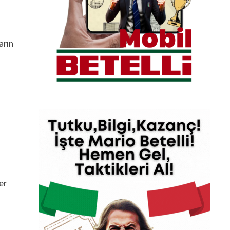
arın
er
m