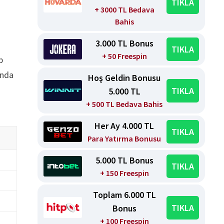
TIKLA
+ 3000 TL Bedava
Bahis
3.000 TL Bonus
TIKLA
+ 50 Freespin
p
anda
Hoş Geldin Bonusu
TIKLA
5.000 TL
+ 500 TL Bedava Bahis
Her Ay 4.000 TL
TIKLA
Para Yatırma Bonusu
5.000 TL Bonus
TIKLA
+ 150 Freespin
Toplam 6.000 TL
TIKLA
Bonus
+ 100 Freespin