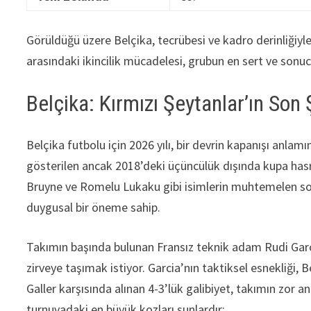
Görüldüğü üzere Belçika, tecrübesi ve kadro derinliğiyl
arasındaki ikincilik mücadelesi, grubun en sert ve son
Belçika: Kırmızı Şeytanlar’ın Son
Belçika futbolu için 2026 yılı, bir devrin kapanışı anlamı
gösterilen ancak 2018’deki üçüncülük dışında kupa hasr
Bruyne ve Romelu Lukaku gibi isimlerin muhtemelen son
duygusal bir öneme sahip.
Takımın başında bulunan Fransız teknik adam Rudi Garci
zirveye taşımak istiyor. Garcia’nın taktiksel esnekliği, B
Galler karşısında alınan 4-3’lük galibiyet, takımın zor 
turnuvadaki en büyük kozları şunlardır: