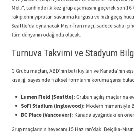
Melli”, tarihinde ilk kez grup aşamasını geçerek son 16 
rakiplerini yıpratan savunma kurgusu ve hızlı geçiş hücu
Seattle’da oynanacak Mısır-İran maçı, sadece saha içind
tüm dünyanın odağında olacak.
Turnuva Takvimi ve Stadyum Bilgi
G Grubu maçları, ABD’nin batı kıyıları ve Kanada’nın e
kısalığı sayesinde fiziksel formlarını koruma şansı bulac
Lumen Field (Seattle):
Grubun açılış maçlarına ev
SoFi Stadium (Inglewood):
Modern mimarisiyle Be
BC Place (Vancouver):
Kanada ayağındaki en önem
Grup maçlarının heyecanı 15 Haziran’daki Belçika-Mısı