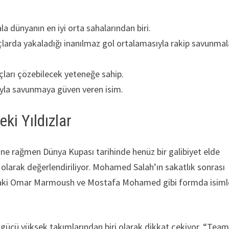
la dünyanın en iyi orta sahalarından biri.
çlarda yakaladığı inanılmaz gol ortalamasıyla rakip savunmal
çları çözebilecek yeteneğe sahip.
yla savunmaya güven veren isim.
ki Yıldızlar
şine rağmen Dünya Kupası tarihinde henüz bir galibiyet elde
t olarak değerlendiriliyor. Mohamed Salah’ın sakatlık sonrası
rodaki Omar Marmoush ve Mostafa Mohamed gibi formda isiml
a gücü yüksek takımlarından biri olarak dikkat çekiyor. “Tea