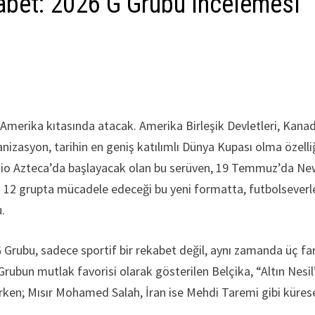
abet: 2026 G Grubu İncelemesi
y Amerika kıtasında atacak. Amerika Birleşik Devletleri, Kana
izasyon, tarihin en geniş katılımlı Dünya Kupası olma özelli
tadio Azteca’da başlayacak olan bu serüven, 19 Temmuz’da N
 12 grupta mücadele edeceği bu yeni formatta, futbolseverl
u.
 G Grubu, sadece sportif bir rekabet değil, aynı zamanda üç far
Grubun mutlak favorisi olarak gösterilen Belçika, “Altın Nesil
rken; Mısır Mohamed Salah, İran ise Mehdi Taremi gibi küres