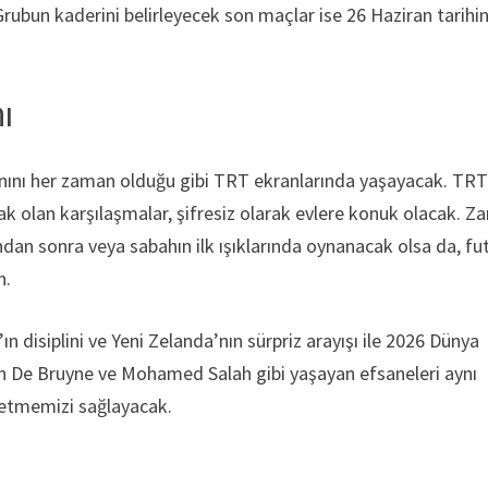
rubun kaderini belirleyecek son maçlar ise 26 Haziran tarihi
ı
nını her zaman olduğu gibi TRT ekranlarında yaşayacak. TRT
ak olan karşılaşmalar, şifresiz olarak evlere konuk olacak. 
ndan sonra veya sabahın ilk ışıklarında oynanacak olsa da, fu
n.
’ın disiplini ve Yeni Zelanda’nın sürpriz arayışı ile 2026 Dünya
vin De Bruyne ve Mohamed Salah gibi yaşayan efsaneleri aynı
k etmemizi sağlayacak.