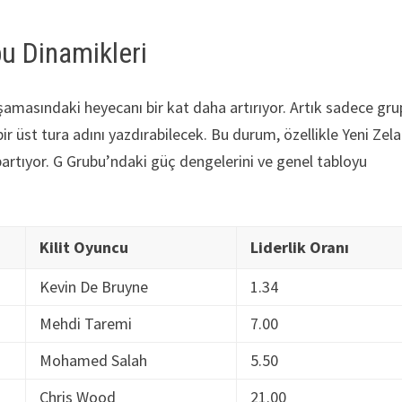
u Dinamikleri
aşamasındaki heyecanı bir kat daha artırıyor. Artık sadece gru
e bir üst tura adını yazdırabilecek. Bu durum, özellikle Yeni Zel
bartıyor. G Grubu’ndaki güç dengelerini ve genel tabloyu
Kilit Oyuncu
Liderlik Oranı
Kevin De Bruyne
1.34
Mehdi Taremi
7.00
Mohamed Salah
5.50
Chris Wood
21.00