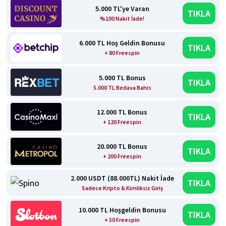
5.000 TL'ye Varan
TIKLA
%100 Nakit İade!
6.000 TL Hoş Geldin Bonusu
TIKLA
+ 80 Freespin
5.000 TL Bonus
TIKLA
5.000 TL Bedava Bahis
12.000 TL Bonus
TIKLA
+ 120 Freespin
20.000 TL Bonus
TIKLA
+ 200 Freespin
2.000 USDT (88.000TL) Nakit İade
TIKLA
Sadece Kripto & Kimliksiz Giriş
10.000 TL Hoşgeldin Bonusu
TIKLA
+ 50 Freespin