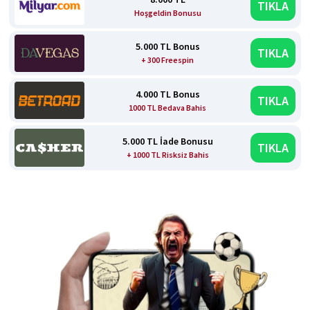
TIKLA
Hoşgeldin Bonusu
5.000 TL Bonus
TIKLA
+ 300 Freespin
4.000 TL Bonus
TIKLA
1000 TL Bedava Bahis
5.000 TL İade Bonusu
TIKLA
+ 1000 TL Risksiz Bahis