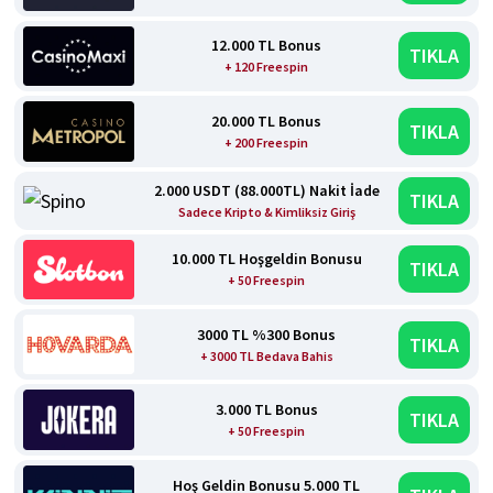
12.000 TL Bonus
TIKLA
+ 120 Freespin
20.000 TL Bonus
TIKLA
+ 200 Freespin
2.000 USDT (88.000TL) Nakit İade
TIKLA
Sadece Kripto & Kimliksiz Giriş
10.000 TL Hoşgeldin Bonusu
TIKLA
+ 50 Freespin
3000 TL %300 Bonus
TIKLA
+ 3000 TL Bedava Bahis
3.000 TL Bonus
TIKLA
+ 50 Freespin
Hoş Geldin Bonusu 5.000 TL