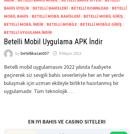
BAHIS ÜYELIK
/
BETELLI BAHISLERI
/
BETELLI DOWNLOAD
/
BETELLI
MOBIL BAHIS
/
BETELLI MOBIL BAHISLERI
/
BETELLI MOBIL GIRIŞ
/
BETELLI MOBIL INDIR
/
BETELLI MOBILE
/
BETELLI MOBILE GIRIŞ
/
BETELLI UYGULAMA INDIR
Betelli Mobil Uygulama APK İndir
by
betellikazan037
9 Mayıs 2023
Betelli mobil uygulamasını 2022 yılında faaliyete
geçirerek siz sevgili bahis severleriyle her an her yerde
buluşmak için uzman ekibiyle birlikte hazırlanmış bir
uygulamadır. Tüm teknolojik …
EN IYI BAHIS VE CASINO SITELERI