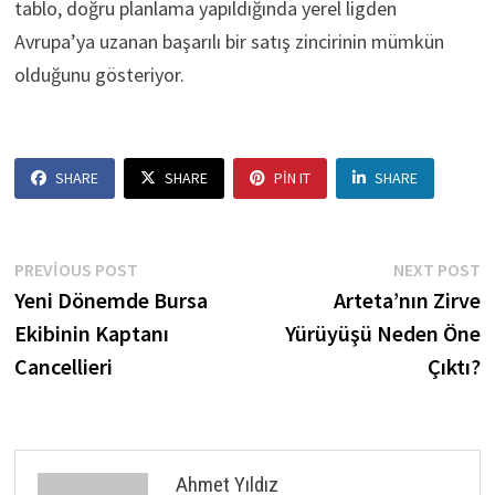
tablo, doğru planlama yapıldığında yerel ligden
Avrupa’ya uzanan başarılı bir satış zincirinin mümkün
olduğunu gösteriyor.
SHARE
SHARE
PIN IT
SHARE
Yazı
Previous
N
PREVIOUS POST
NEXT POST
post:
p
Yeni Dönemde Bursa
Arteta’nın Zirve
gezinmesi
Ekibinin Kaptanı
Yürüyüşü Neden Öne
Cancellieri
Çıktı?
Ahmet Yıldız