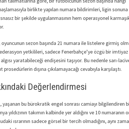
man talimatlarına göre, bir futbolcunun sezon başında hangi
aşlamasıyla birlikte yapılan numara bildirimleri, ligin sonuna
tisnasız bir şekilde uygulanmasının hem operasyonel karmaşık
r.
oyuncunun sezon başında 21 numara ile listelere girmiş olm
Federasyon yetkilileri, sadece Fenerbahçe’ye özgü bir imtiyaz
lgısı yaratabileceği endişesini taşıyor. Bu nedenle sarı-lacive
 prosedürlerin dışına çıkılamayacağı cevabıyla karşılaştı.
kkındaki Değerlendirmesi
yaşanan bu bürokratik engel sonrası camiayı bilgilendiren b
nya yıldızının takımın kalbinde yer aldığını ve 10 numaranın 
nudaki ısrarının sadece görsel bir tercih olmadığını, aynı zam