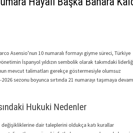
Numara Hayali Başka Bahara Kal
arco Asensio’nun 10 numaralı formayı giyme süreci, Türkiye
yönetimin İspanyol yıldızın sembolik olarak takımdaki liderliğ
onun mevcut talimatları gerekçe göstermesiyle olumsuz
025-2026 sezonu boyunca sırtında 21 numarayı taşımaya deva
sındaki Hukuki Nedenler
ğişikliklerine dair taleplerini oldukça katı kurallar