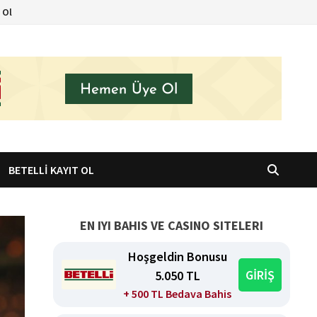
 Ol
BETELLI KAYIT OL
EN IYI BAHIS VE CASINO SITELERI
Hoşgeldin Bonusu
GİRİŞ
5.050 TL
+ 500 TL Bedava Bahis