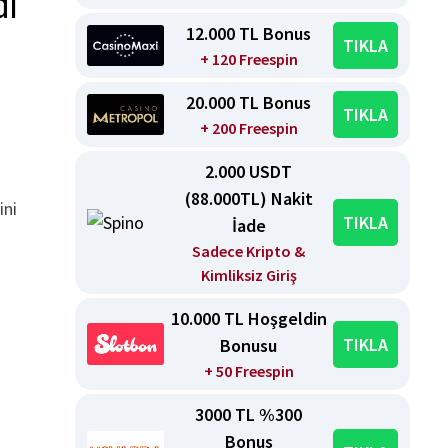
dı
12.000 TL Bonus
TIKLA
+ 120 Freespin
20.000 TL Bonus
TIKLA
+ 200 Freespin
2.000 USDT
(88.000TL) Nakit
ini
TIKLA
İade
Sadece Kripto &
m
Kimliksiz Giriş
10.000 TL Hoşgeldin
TIKLA
Bonusu
+ 50 Freespin
3000 TL %300
Bonus