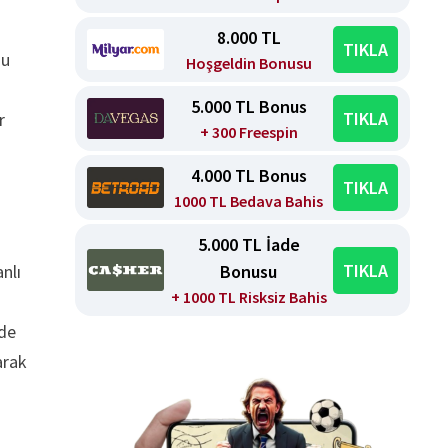
8.000 TL
TIKLA
nu
Hoşgeldin Bonusu
5.000 TL Bonus
TIKLA
r
+ 300 Freespin
4.000 TL Bonus
TIKLA
1000 TL Bedava Bahis
5.000 TL İade
TIKLA
Bonusu
nlı
+ 1000 TL Risksiz Bahis
’de
arak