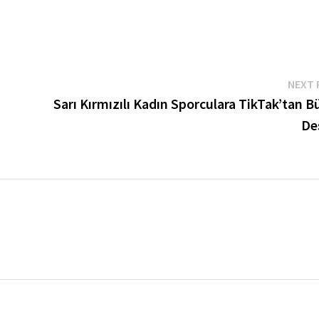
NEXT 
Sarı Kırmızılı Kadın Sporculara TikTak’tan 
De