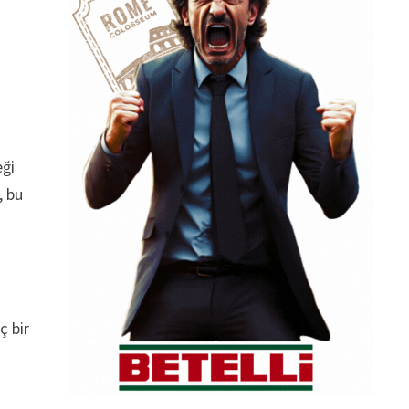
eği
, bu
i
ç bir