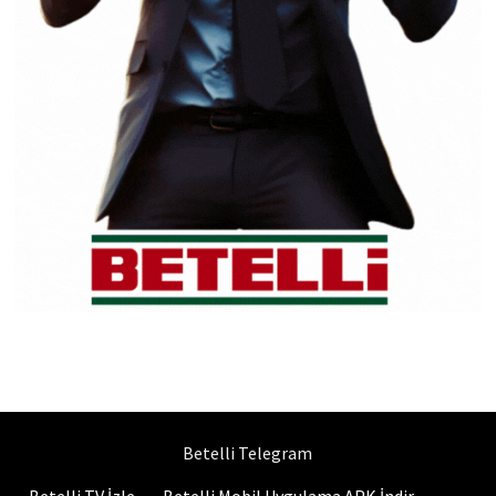
Betelli Telegram
Betelli TV İzle
Betelli Mobil Uygulama APK İndir