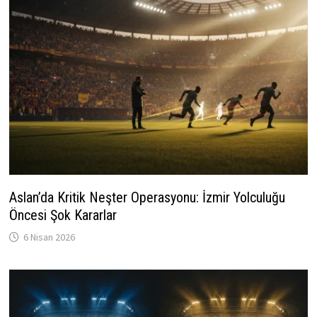
Aslan’da Kritik Neşter Operasyonu: İzmir Yolculuğu
Öncesi Şok Kararlar
6 Nisan 2026