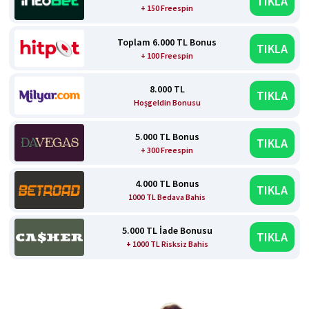
TIKLA
+ 150 Freespin
Toplam 6.000 TL Bonus
TIKLA
+ 100 Freespin
8.000 TL
TIKLA
Hoşgeldin Bonusu
5.000 TL Bonus
TIKLA
+ 300 Freespin
4.000 TL Bonus
TIKLA
1000 TL Bedava Bahis
5.000 TL İade Bonusu
TIKLA
+ 1000 TL Risksiz Bahis