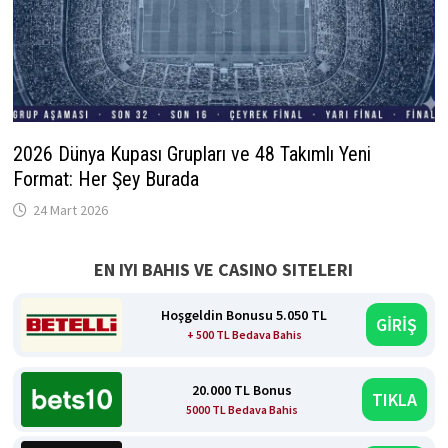
2026 Dünya Kupası Grupları ve 48 Takımlı Yeni
Format: Her Şey Burada
24 Mart 2026
EN IYI BAHIS VE CASINO SITELERI
Hoşgeldin Bonusu 5.050 TL
GİRİŞ
+ 500 TL Bedava Bahis
20.000 TL Bonus
TIKLA
5000 TL Bedava Bahis