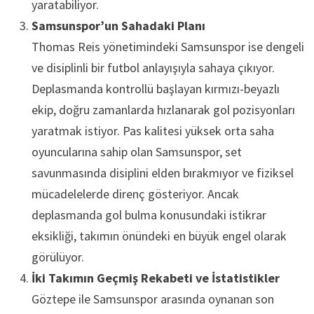
yaratabiliyor.
Samsunspor’un Sahadaki Planı
Thomas Reis yönetimindeki Samsunspor ise dengeli
ve disiplinli bir futbol anlayışıyla sahaya çıkıyor.
Deplasmanda kontrollü başlayan kırmızı-beyazlı
ekip, doğru zamanlarda hızlanarak gol pozisyonları
yaratmak istiyor. Pas kalitesi yüksek orta saha
oyuncularına sahip olan Samsunspor, set
savunmasında disiplini elden bırakmıyor ve fiziksel
mücadelelerde direnç gösteriyor. Ancak
deplasmanda gol bulma konusundaki istikrar
eksikliği, takımın önündeki en büyük engel olarak
görülüyor.
İki Takımın Geçmiş Rekabeti ve İstatistikler
Göztepe ile Samsunspor arasında oynanan son