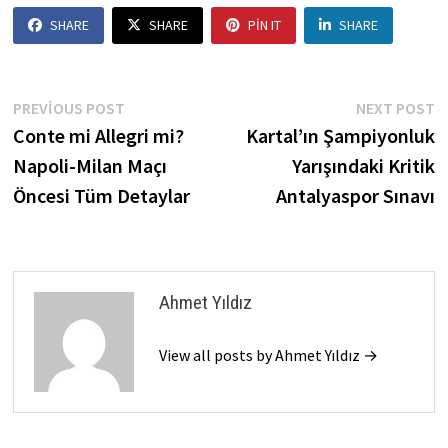
SHARE
SHARE
PIN IT
SHARE
Yazı
Previous
N
PREVIOUS POST
NEXT POST
post:
p
Conte mi Allegri mi?
Kartal’ın Şampiyonluk
gezinmesi
Napoli-Milan Maçı
Yarışındaki Kritik
Öncesi Tüm Detaylar
Antalyaspor Sınavı
Ahmet Yıldız
View all posts by Ahmet Yıldız →