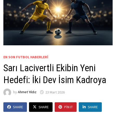
EN SON FUTBOL HABERLERI
Sarı Lacivertli Ekibin Yeni
Hedefi: İki Dev İsim Kadroya
by
Ahmet Yıldız
23 Mart 2026
SHARE
SHARE
PIN IT
SHARE