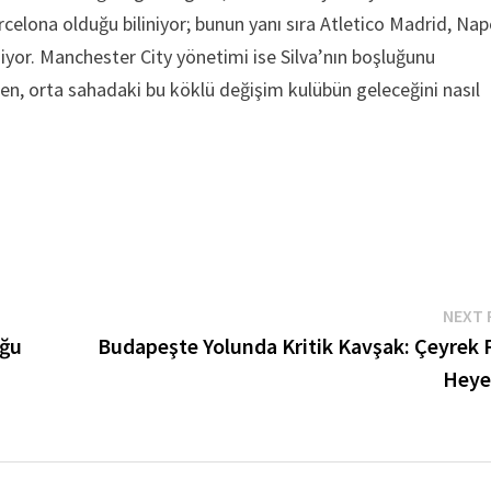
celona olduğu biliniyor; bunun yanı sıra Atletico Madrid, Nap
diyor. Manchester City yönetimi ise Silva’nın boşluğunu
rken, orta sahadaki bu köklü değişim kulübün geleceğini nasıl
NEXT 
uğu
Budapeşte Yolunda Kritik Kavşak: Çeyrek F
Heye