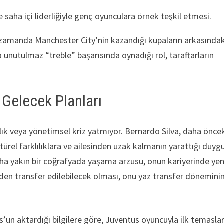
 saha içi liderliğiyle genç oyunculara örnek teşkil etmesi.
ynı zamanda Manchester City’nin kazandığı kupaların arkasında
 unutulmaz “treble” başarısında oynadığı rol, taraftarların
 Gelecek Planları
ızlık veya yönetimsel kriz yatmıyor. Bernardo Silva, daha önce
türel farklılıklara ve ailesinden uzak kalmanın yarattığı duyg
ha yakın bir coğrafyada yaşama arzusu, onun kariyerinde yeni
den transfer edilebilecek olması, onu yaz transfer dönemini
un aktardığı bilgilere göre, Juventus oyuncuyla ilk temaslar