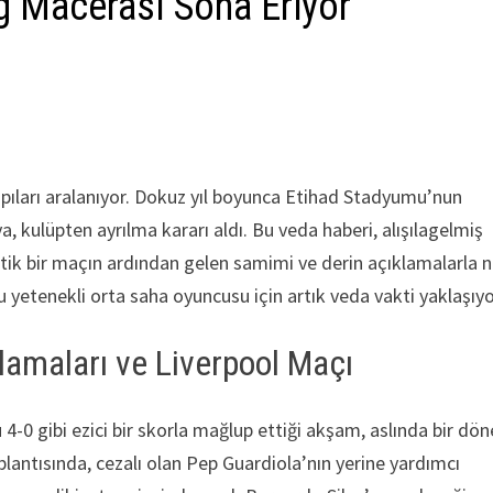
ig Macerası Sona Eriyor
apıları aralanıyor. Dokuz yıl boyunca Etihad Stadyumu’nun
va, kulüpten ayrılma kararı aldı. Bu veda haberi, alışılagelmiş
itik bir maçın ardından gelen samimi ve derin açıklamalarla n
 yetenekli orta saha oyuncusu için artık veda vakti yaklaşıyo
lamaları ve Liverpool Maçı
4-0 gibi ezici bir skorla mağlup ettiği akşam, aslında bir dö
antısında, cezalı olan Pep Guardiola’nın yerine yardımcı