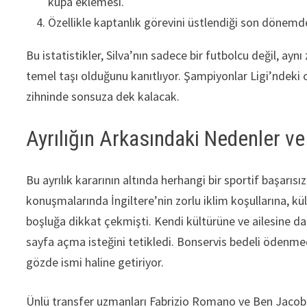
kupa eklemesi.
Özellikle kaptanlık görevini üstlendiği son dönemde
Bu istatistikler, Silva’nın sadece bir futbolcu değil, a
temel taşı olduğunu kanıtlıyor. Şampiyonlar Ligi’ndeki o
zihninde sonsuza dek kalacak.
Ayrılığın Arkasındaki Nedenler ve
Bu ayrılık kararının altında herhangi bir sportif başarıs
konuşmalarında İngiltere’nin zorlu iklim koşullarına, kül
boşluğa dikkat çekmişti. Kendi kültürüne ve ailesine da
sayfa açma isteğini tetikledi. Bonservis bedeli ödenme
gözde ismi haline getiriyor.
Ünlü transfer uzmanları Fabrizio Romano ve Ben Jacobs’