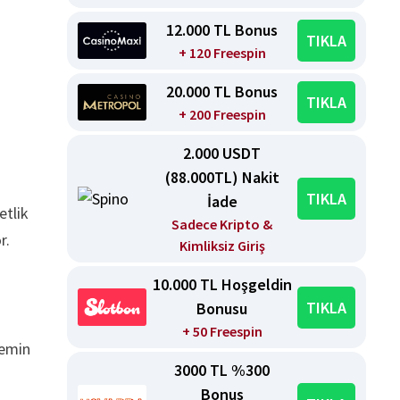
12.000 TL Bonus
TIKLA
+ 120 Freespin
20.000 TL Bonus
TIKLA
+ 200 Freespin
2.000 USDT
(88.000TL) Nakit
TIKLA
İade
etlik
Sadece Kripto &
r.
Kimliksiz Giriş
10.000 TL Hoşgeldin
TIKLA
Bonusu
+ 50 Freespin
nemin
3000 TL %300
Bonus