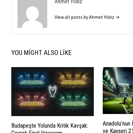
Ahmet Yıldız
View all posts by Ahmet Yıldız →
YOU MIGHT ALSO LIKE
Anadolu’nun 
Budapeşte Yolunda Kritik Kavşak:
ve Kayseri 21