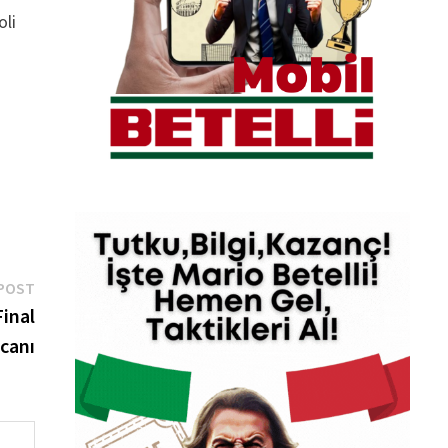
oli
Next
POST
post:
inal
canı