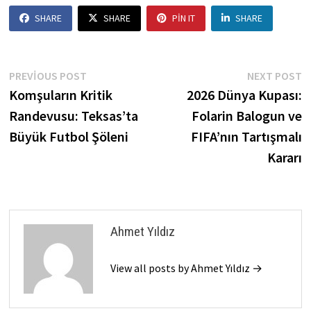
SHARE
SHARE
PIN IT
SHARE
Yazı
Previous
N
PREVIOUS POST
NEXT POST
post:
p
Komşuların Kritik
2026 Dünya Kupası:
gezinmesi
Randevusu: Teksas’ta
Folarin Balogun ve
Büyük Futbol Şöleni
FIFA’nın Tartışmalı
Kararı
Ahmet Yıldız
View all posts by Ahmet Yıldız →