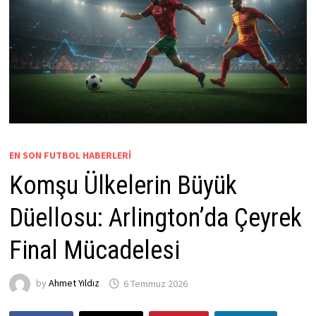
EN SON FUTBOL HABERLERI
Komşu Ülkelerin Büyük
Düellosu: Arlington’da Çeyrek
Final Mücadelesi
by
Ahmet Yıldız
6 Temmuz 2026