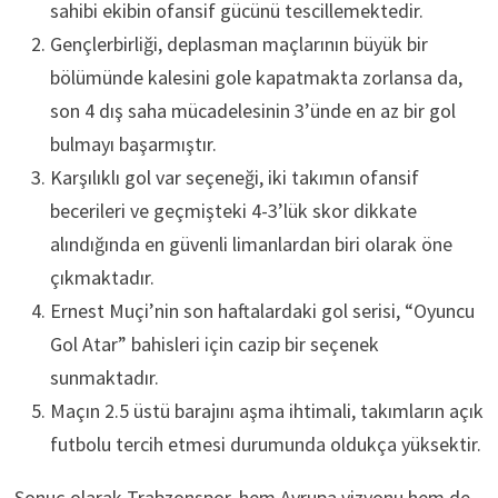
sahibi ekibin ofansif gücünü tescillemektedir.
Gençlerbirliği, deplasman maçlarının büyük bir
bölümünde kalesini gole kapatmakta zorlansa da,
son 4 dış saha mücadelesinin 3’ünde en az bir gol
bulmayı başarmıştır.
Karşılıklı gol var seçeneği, iki takımın ofansif
becerileri ve geçmişteki 4-3’lük skor dikkate
alındığında en güvenli limanlardan biri olarak öne
çıkmaktadır.
Ernest Muçi’nin son haftalardaki gol serisi, “Oyuncu
Gol Atar” bahisleri için cazip bir seçenek
sunmaktadır.
Maçın 2.5 üstü barajını aşma ihtimali, takımların açık
futbolu tercih etmesi durumunda oldukça yüksektir.
Sonuç olarak Trabzonspor, hem Avrupa vizyonu hem de