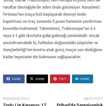
taraftar desteğiyle bir adım önde görünüyor. Karadeniz
Fırtınası’nın maça hızlı başlayarak devreyi önde
kapatması ve maç sonunda 3 puanı hanesine yazdırması
kuvvetle muhtemel. Tahminimiz, Trabzonspor’un 3-1
veya 2-1 gibi skorlarla galip geleceği yönündedir. Ancak
unutulmamalıdır ki, futbolun doğasındaki sürprizler ve
Gençlerbirliği’nin kontra atak gücü, maçın son düdüğüne
kadar heyecanın diri kalmasını sağlayacaktır.
SHARE
SHARE
PIN IT
SHARE
Yazı
Previous
N
PREVIOUS POST
NEXT POST
post:
p
Zorlu Lig Kapanışı: 17
Etihad’da Şampiyonluk