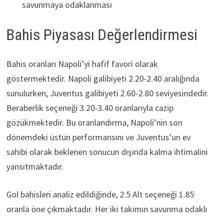
savunmaya odaklanması
Bahis Piyasası Değerlendirmesi
Bahis oranları Napoli’yi hafif favori olarak
göstermektedir. Napoli galibiyeti 2.20-2.40 aralığında
sunulurken, Juventus galibiyeti 2.60-2.80 seviyesindedir.
Beraberlik seçeneği 3.20-3.40 oranlarıyla cazip
gözükmektedir. Bu oranlandırma, Napoli’nin son
dönemdeki üstün performansını ve Juventus’un ev
sahibi olarak beklenen sonucun dışında kalma ihtimalini
yansıtmaktadır.
Gol bahisleri analiz edildiğinde, 2.5 Alt seçeneği 1.85
oranla öne çıkmaktadır. Her iki takımın savunma odaklı