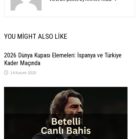
YOU MIGHT ALSO LIKE
2026 Dünya Kupası Elemeleri: İspanya ve Türkiye
Kader Maçında
14 Kasım 2025