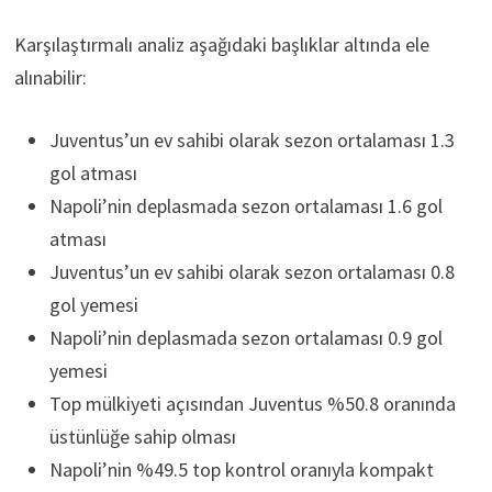
Karşılaştırmalı analiz aşağıdaki başlıklar altında ele
alınabilir:
Juventus’un ev sahibi olarak sezon ortalaması 1.3
gol atması
Napoli’nin deplasmada sezon ortalaması 1.6 gol
atması
Juventus’un ev sahibi olarak sezon ortalaması 0.8
gol yemesi
Napoli’nin deplasmada sezon ortalaması 0.9 gol
yemesi
Top mülkiyeti açısından Juventus %50.8 oranında
üstünlüğe sahip olması
Napoli’nin %49.5 top kontrol oranıyla kompakt