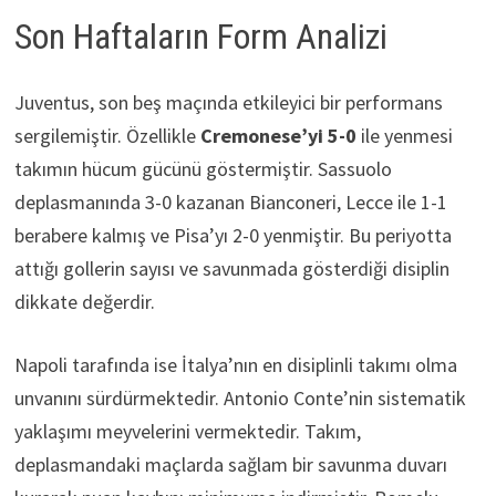
Son Haftaların Form Analizi
Juventus, son beş maçında etkileyici bir performans
sergilemiştir. Özellikle
Cremonese’yi 5-0
ile yenmesi
takımın hücum gücünü göstermiştir. Sassuolo
deplasmanında 3-0 kazanan Bianconeri, Lecce ile 1-1
berabere kalmış ve Pisa’yı 2-0 yenmiştir. Bu periyotta
attığı gollerin sayısı ve savunmada gösterdiği disiplin
dikkate değerdir.
Napoli tarafında ise İtalya’nın en disiplinli takımı olma
unvanını sürdürmektedir. Antonio Conte’nin sistematik
yaklaşımı meyvelerini vermektedir. Takım,
deplasmandaki maçlarda sağlam bir savunma duvarı