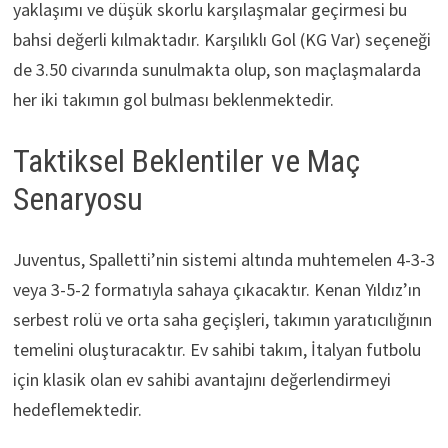
yaklaşımı ve düşük skorlu karşılaşmalar geçirmesi bu
bahsi değerli kılmaktadır. Karşılıklı Gol (KG Var) seçeneği
de 3.50 civarında sunulmakta olup, son maçlaşmalarda
her iki takımın gol bulması beklenmektedir.
Taktiksel Beklentiler ve Maç
Senaryosu
Juventus, Spalletti’nin sistemi altında muhtemelen 4-3-3
veya 3-5-2 formatıyla sahaya çıkacaktır. Kenan Yıldız’ın
serbest rolü ve orta saha geçişleri, takımın yaratıcılığının
temelini oluşturacaktır. Ev sahibi takım, İtalyan futbolu
için klasik olan ev sahibi avantajını değerlendirmeyi
hedeflemektedir.