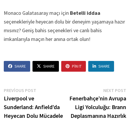
Monaco Galatasaray maçı için
Betelli iddaa
seçenekleriyle heyecan dolu bir deneyim yaşamaya hazır
mısınız? Geniş bahis seçenekleri ve canlı bahis
imkanlarıyla maçın her anına ortak olun!
SHARE
SHARE
PIN IT
SHARE
Yazı
Previous
N
PREVIOUS POST
NEXT POST
post:
p
Liverpool ve
Fenerbahçe’nin Avrupa
gezinmesi
Sunderland: Anfield’da
Ligi Yolculuğu: Brann
Heyecan Dolu Mücadele
Deplasmanına Hazırlık