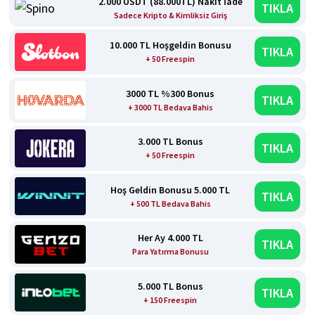
2.000 USDT (88.000TL) Nakit İade
TIKLA
Sadece Kripto & Kimliksiz Giriş
10.000 TL Hoşgeldin Bonusu
TIKLA
+ 50 Freespin
3000 TL %300 Bonus
TIKLA
+ 3000 TL Bedava Bahis
3.000 TL Bonus
TIKLA
+ 50 Freespin
Hoş Geldin Bonusu 5.000 TL
TIKLA
+ 500 TL Bedava Bahis
Her Ay 4.000 TL
TIKLA
Para Yatırma Bonusu
5.000 TL Bonus
TIKLA
+ 150 Freespin