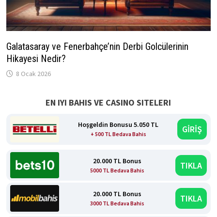
Galatasaray ve Fenerbahçe’nin Derbi Golcülerinin
Hikayesi Nedir?
8 Ocak 2026
EN IYI BAHIS VE CASINO SITELERI
Hoşgeldin Bonusu 5.050 TL
GİRİŞ
+ 500 TL Bedava Bahis
20.000 TL Bonus
TIKLA
5000 TL Bedava Bahis
20.000 TL Bonus
TIKLA
3000 TL Bedava Bahis