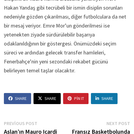
Hakan Yandaş gibi tecrübeli bir ismin disiplin sorunları
nedeniyle gözden çıkarılması, diğer futbolculara da net
bir mesaj veriyor. Emre Mor’un gönderilmesi ise
yetenekten ziyade sürdürülebilir başarıya
odaklanıldığının bir göstergesi. Önümüzdeki seçim
süreci ve ardından gelecek transfer hamleleri,
Fenerbahçe’nin yeni sezondaki rekabet gücünü
belirleyen temel taşlar olacaktır.
SHARE
SHARE
PIN IT
SHARE
Yazı
Previous
N
PREVIOUS POST
NEXT POST
post:
p
Aslan’ın Mauro Icardi
Fransız Basketbolunda