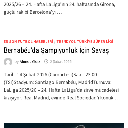
2025/26 – 24. Hafta LaLiga’nın 24. haftasında Girona,
güçlü rakibi Barcelona’yı …
EN SON FUTBOL HABERLERI
/
TRENDYOL TÜRKIYE SÜPER LIGI
Bernabéu’da Şampiyonluk İçin Savaş
by
Ahmet Yıldız
2 Şubat 2026
Tarih: 14 Şubat 2026 (Cumartesi)Saat: 23:00
(TSİ)Stadyum: Santiago Bernabéu, MadridTurnuva:
LaLiga 2025/26 – 24. Hafta LaLiga’da zirve mücadelesi
kızışıyor. Real Madrid, evinde Real Sociedad’ı konuk …