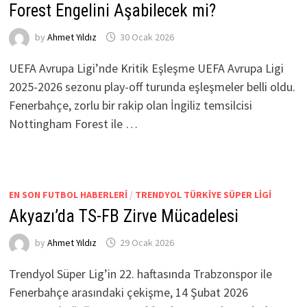
Forest Engelini Aşabilecek mi?
by
Ahmet Yıldız
30 Ocak 2026
UEFA Avrupa Ligi’nde Kritik Eşleşme UEFA Avrupa Ligi
2025-2026 sezonu play-off turunda eşleşmeler belli oldu.
Fenerbahçe, zorlu bir rakip olan İngiliz temsilcisi
Nottingham Forest ile …
EN SON FUTBOL HABERLERI
/
TRENDYOL TÜRKIYE SÜPER LIGI
Akyazı’da TS-FB Zirve Mücadelesi
by
Ahmet Yıldız
29 Ocak 2026
Trendyol Süper Lig’in 22. haftasında Trabzonspor ile
Fenerbahçe arasındaki çekişme, 14 Şubat 2026