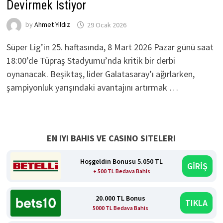
Devirmek İstiyor
by
Ahmet Yıldız
29 Ocak 2026
Süper Lig’in 25. haftasında, 8 Mart 2026 Pazar günü saat
18:00’de Tüpraş Stadyumu’nda kritik bir derbi
oynanacak. Beşiktaş, lider Galatasaray’ı ağırlarken,
şampiyonluk yarışındaki avantajını artırmak …
EN IYI BAHIS VE CASINO SITELERI
Hoşgeldin Bonusu 5.050 TL
GİRİŞ
+ 500 TL Bedava Bahis
20.000 TL Bonus
TIKLA
5000 TL Bedava Bahis