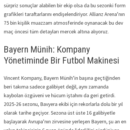
sürpriz sonuçlar alabilen bir ekip olsa da bu sezonki form
grafikleri taraftarlarını endişelendiriyor. Allianz Arena’nın
75 bin kişilik muazzam atmosferinde oynanacak bu dev
maç öncesi tüm detayları mercek altına alıyoruz.
Bayern Münih: Kompany
Yönetiminde Bir Futbol Makinesi
Vincent Kompany, Bayern Münih’in başına geçtiğinden
beri takıma sadece galibiyet değil, aynı zamanda
kaybolan özgüveni ve hücum iştahını da geri getirdi.
2025-26 sezonu, Bavyera ekibi için rekorlarla dolu bir yıl
olarak tarihe geçiyor. Sezona üst üste 16 galibiyetle
başlayarak Avrupa’nın zirvesine yerleşen Bayern, şu an en