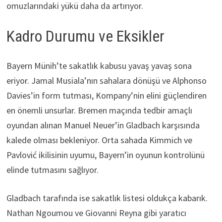
omuzlarındaki yükü daha da artırıyor.
Kadro Durumu ve Eksikler
Bayern Münih’te sakatlık kabusu yavaş yavaş sona
eriyor. Jamal Musiala’nın sahalara dönüşü ve Alphonso
Davies’in form tutması, Kompany’nin elini güçlendiren
en önemli unsurlar. Bremen maçında tedbir amaçlı
oyundan alınan Manuel Neuer’in Gladbach karşısında
kalede olması bekleniyor. Orta sahada Kimmich ve
Pavlović ikilisinin uyumu, Bayern’in oyunun kontrolünü
elinde tutmasını sağlıyor.
Gladbach tarafında ise sakatlık listesi oldukça kabarık.
Nathan Ngoumou ve Giovanni Reyna gibi yaratıcı