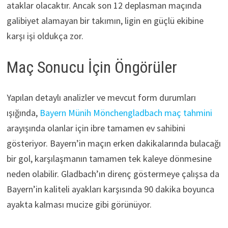
ataklar olacaktır. Ancak son 12 deplasman maçında
galibiyet alamayan bir takımın, ligin en güçlü ekibine
karşı işi oldukça zor.
Maç Sonucu İçin Öngörüler
Yapılan detaylı analizler ve mevcut form durumları
ışığında,
Bayern Münih Mönchengladbach maç tahmini
arayışında olanlar için ibre tamamen ev sahibini
gösteriyor. Bayern’in maçın erken dakikalarında bulacağı
bir gol, karşılaşmanın tamamen tek kaleye dönmesine
neden olabilir. Gladbach’ın direnç göstermeye çalışsa da
Bayern’in kaliteli ayakları karşısında 90 dakika boyunca
ayakta kalması mucize gibi görünüyor.