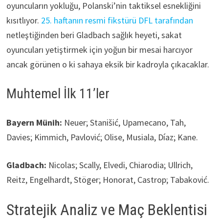
oyuncuların yokluğu, Polanski’nin taktiksel esnekliğini
kısıtlıyor.
25. haftanın resmi fikstürü DFL tarafından
netleştiğinden beri Gladbach sağlık heyeti, sakat
oyuncuları yetiştirmek için yoğun bir mesai harcıyor
ancak görünen o ki sahaya eksik bir kadroyla çıkacaklar.
Muhtemel İlk 11’ler
Bayern Münih:
Neuer; Stanišić, Upamecano, Tah,
Davies; Kimmich, Pavlović; Olise, Musiala, Díaz; Kane.
Gladbach:
Nicolas; Scally, Elvedi, Chiarodia; Ullrich,
Reitz, Engelhardt, Stöger; Honorat, Castrop; Tabaković.
Stratejik Analiz ve Maç Beklentisi