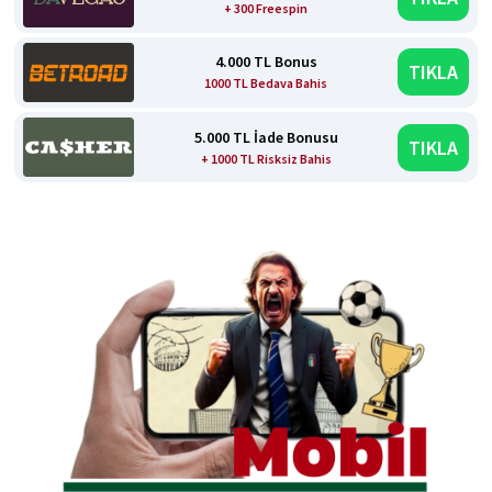
+ 300 Freespin
4.000 TL Bonus
TIKLA
1000 TL Bedava Bahis
5.000 TL İade Bonusu
TIKLA
+ 1000 TL Risksiz Bahis