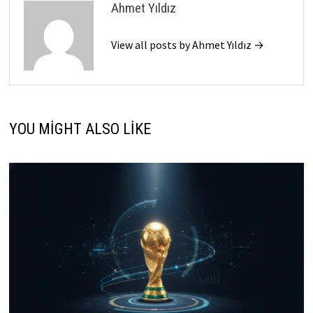
Ahmet Yıldız
View all posts by Ahmet Yıldız →
YOU MIGHT ALSO LIKE