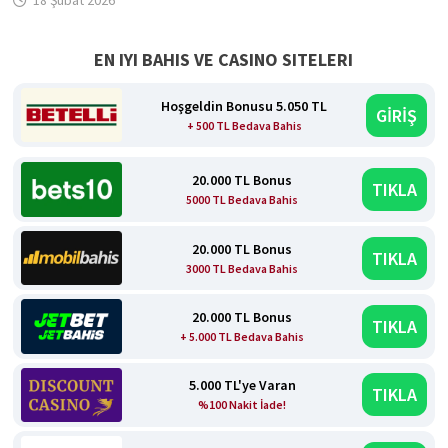
EN IYI BAHIS VE CASINO SITELERI
Hoşgeldin Bonusu 5.050 TL
GİRİŞ
+ 500 TL Bedava Bahis
20.000 TL Bonus
TIKLA
5000 TL Bedava Bahis
20.000 TL Bonus
TIKLA
3000 TL Bedava Bahis
20.000 TL Bonus
TIKLA
+ 5.000 TL Bedava Bahis
5.000 TL'ye Varan
TIKLA
%100 Nakit İade!