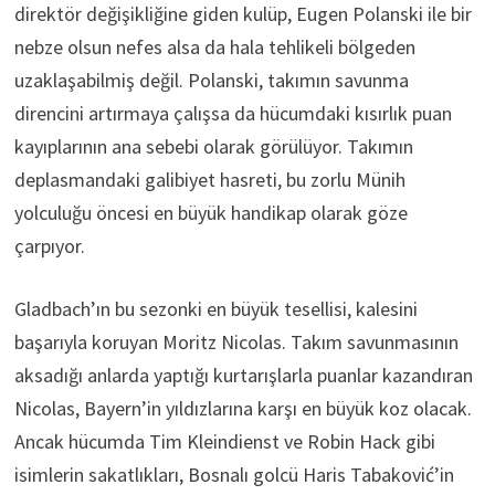
direktör değişikliğine giden kulüp, Eugen Polanski ile bir
nebze olsun nefes alsa da hala tehlikeli bölgeden
uzaklaşabilmiş değil. Polanski, takımın savunma
direncini artırmaya çalışsa da hücumdaki kısırlık puan
kayıplarının ana sebebi olarak görülüyor. Takımın
deplasmandaki galibiyet hasreti, bu zorlu Münih
yolculuğu öncesi en büyük handikap olarak göze
çarpıyor.
Gladbach’ın bu sezonki en büyük tesellisi, kalesini
başarıyla koruyan Moritz Nicolas. Takım savunmasının
aksadığı anlarda yaptığı kurtarışlarla puanlar kazandıran
Nicolas, Bayern’in yıldızlarına karşı en büyük koz olacak.
Ancak hücumda Tim Kleindienst ve Robin Hack gibi
isimlerin sakatlıkları, Bosnalı golcü Haris Tabaković’in