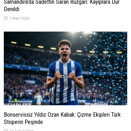
Samandıra’da Sadettin Saran Rüzgarı: Kayıplara Dur
Denildi
3 Mart 2026
Bonservissiz Yıldız Ozan Kabak: Çizme Ekipleri Türk
Stoperin Peşinde
18 Şubat 2026