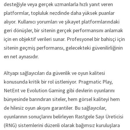
desteğiyle veya gerçek uzmanlarla hızlı yanıt veren
platformlar, topluluk nezdinde daha yüksek puanlar
alıyor. Kullanıcı yorumları ve şikayet platformlarındaki
geri dönüşler, bir sitenin gerçek performansını anlamak
için en objektif verileri sunar. Profesyonel bir bahisçi için
sitenin geçmiş performansı, gelecekteki güvenilirliğinin
en net aynasıdır.
Altyapı sağlayıcıları da güvenlik ve oyun kalitesi
konusunda kritik bir rol üstleniyor. Pragmatic Play,
NetEnt ve Evolution Gaming gibi devlerin oyunlarını
bünyesinde barındıran siteler, hem görsel kaliteyi hem
de hilesiz oyun akışını garantiler. Bu sağlayıcılar,
oyunlarının sonuçlarını belirleyen Rastgele Sayı Üreticisi
(RNG) sistemlerini düzenli olarak bağımsız kuruluşlara