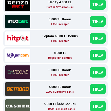
Her Ay 4.000 TL
TIKLA
Para Yatırma Bonusu
5.000 TL Bonus
TIKLA
+ 150 Freespin
Toplam 6.000 TL Bonus
TIKLA
+ 100 Freespin
8.000 TL
TIKLA
Hoşgeldin Bonusu
5.000 TL Bonus
TIKLA
+ 300 Freespin
4.000 TL Bonus
TIKLA
1000 TL Bedava Bahis
5.000 TL İade Bonusu
TIKLA
+ 1000 TL Risksiz Bahis