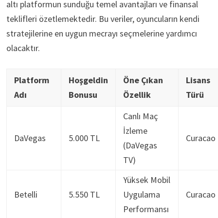
altı platformun sunduğu temel avantajları ve finansal
teklifleri özetlemektedir. Bu veriler, oyuncuların kendi
stratejilerine en uygun mecrayı seçmelerine yardımcı
olacaktır.
Platform
Hoşgeldin
Öne Çıkan
Lisans
Adı
Bonusu
Özellik
Türü
Canlı Maç
İzleme
DaVegas
5.000 TL
Curacao
(DaVegas
TV)
Yüksek Mobil
Betelli
5.550 TL
Uygulama
Curacao
Performansı