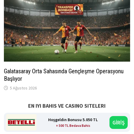
Galatasaray Orta Sahasında Gençleşme Operasyonu
Başlıyor
5 Ağustos 2026
EN IYI BAHIS VE CASINO SITELERI
Hoşgeldin Bonusu 5.050 TL
GİRİŞ
+ 500 TL Bedava Bahis