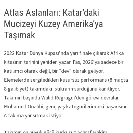
Atlas Aslanları: Katar’daki
Mucizeyi Kuzey Amerika’ya
Taşımak
2022 Katar Dünya Kupası’nda yarı finale çıkarak Afrika
kıtasının tarihini yeniden yazan Fas, 2026’ya sadece bir
katılımcı olarak değil, bir “dev” olarak geliyor.
Elemelerde sergiledikleri kusursuz performans (8 maçta
8 galibiyet) takımdaki istikrarın sürdüğünü kanıtlıyor.
Takımın başında Walid Regragui’den görevi devralan
Mohamed Ouahbi, genç yaş kategorilerindeki başarısını
A takıma yansıtmak istiyor.
Takımın en büyük gücü kuşkusuz Achraf Hakimi.