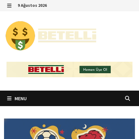
Skip
9 Ağustos 2026
to
MENU
content
MENU