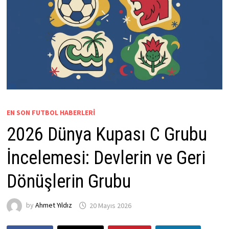
EN SON FUTBOL HABERLERI
2026 Dünya Kupası C Grubu
İncelemesi: Devlerin ve Geri
Dönüşlerin Grubu
by
Ahmet Yıldız
20 Mayıs 2026