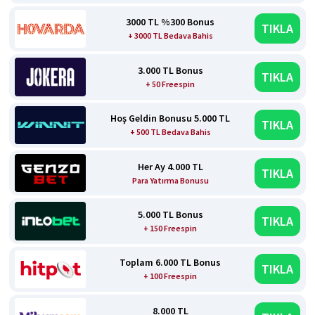
3000 TL %300 Bonus
TIKLA
+ 3000 TL Bedava Bahis
3.000 TL Bonus
TIKLA
+ 50 Freespin
Hoş Geldin Bonusu 5.000 TL
TIKLA
+ 500 TL Bedava Bahis
Her Ay 4.000 TL
TIKLA
Para Yatırma Bonusu
5.000 TL Bonus
TIKLA
+ 150 Freespin
Toplam 6.000 TL Bonus
TIKLA
+ 100 Freespin
8.000 TL